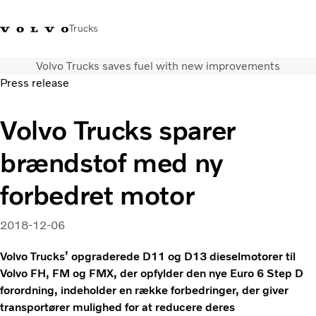
Trucks
Volvo Trucks saves fuel with new improvements
+45 44 54 66 00
Volvo Trucks Merchandise
Log ind
Danmark
Press release
Transportløsninger
Volvo Trucks sparer
Lastbiler
brændstof med ny
Serviceydelser
Forhandlersøgning
forbedret motor
Nyheder
Om os
2018-12-06
Kontakt os
Volvo Trucks’ opgraderede D11 og D13 dieselmotorer til
Volvo FH, FM og FMX, der opfylder den nye Euro 6 Step D
forordning, indeholder en række forbedringer, der giver
transportører mulighed for at reducere deres