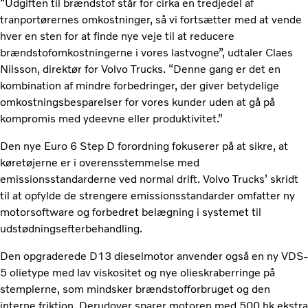
“Udgiften til brændstof står for cirka en tredjedel af
tranportørernes omkostninger, så vi fortsætter med at vende
hver en sten for at finde nye veje til at reducere
brændstofomkostningerne i vores lastvogne”, udtaler Claes
Nilsson, direktør for Volvo Trucks. “Denne gang er det en
kombination af mindre forbedringer, der giver betydelige
omkostningsbesparelser for vores kunder uden at gå på
kompromis med ydeevne eller produktivitet.”
Den nye Euro 6 Step D forordning fokuserer på at sikre, at
køretøjerne er i overensstemmelse med
emissionsstandarderne ved normal drift. Volvo Trucks’ skridt
til at opfylde de strengere emissionsstandarder omfatter ny
motorsoftware og forbedret belægning i systemet til
udstødningsefterbehandling.
Den opgraderede D13 dieselmotor anvender også en ny VDS-
5 olietype med lav viskositet og nye olieskraberringe på
stemplerne, som mindsker brændstofforbruget og den
interne friktion. Derudover sparer motoren med 500 hk ekstra