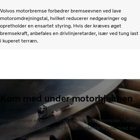
Volvos motorbremse forbedrer bremseevnen ved lave
motoromdrejningstal, hvilket reducerer nedgearinger og
opretholder en ensartet styring. Hvis der kræves øget
bremsekraft, anbefales en drivlinjeretarder, især ved tung last
i kuperet terræn.
Kom med under motorhjelmen
Vores motorer er kraftfulde og brændstoføkonomiske. Opdag,
hvad der adskiller dem, med et dybdegående kig på, hvad der
er under motorhjelmen.