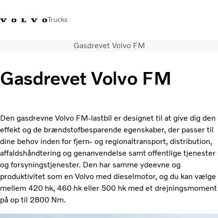
Trucks
Gasdrevet Volvo FM
+45 44 54 66 00
Volvo Trucks Merchandise
Log ind
Danmark
Gasdrevet Volvo FM
Transportløsninger
Lastbiler
Serviceydelser
Den gasdrevne Volvo FM-lastbil er designet til at give dig den
Forhandlersøgning
effekt og de brændstofbesparende egenskaber, der passer til
Nyheder
dine behov inden for fjern- og regionaltransport, distribution,
Om os
affaldshåndtering og genanvendelse samt offentlige tjenester
Kontakt os
og forsyningstjenester. Den har samme ydeevne og
produktivitet som en Volvo med dieselmotor, og du kan vælge
mellem 420 hk, 460 hk eller 500 hk med et drejningsmoment
på op til 2800 Nm.