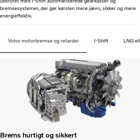
udstyret med I-Shift automatiserede gearkasser og
bremsesystemer, der gør kørslen mere jævn, sikker og mere
energieffektiv.
Volvo motorbremse og retarder
I-Shift
LNG el
Brems hurtigt og sikkert