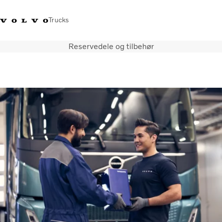
Trucks
Reservedele og tilbehør
+45 44 54 66 00
Volvo Trucks Merchandise
Log ind
Danmark
Transportløsninger
Lastbiler
Serviceydelser
Forhandlersøgning
Nyheder
Om os
Kontakt os