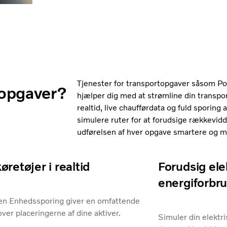
Tjenester for transportopgaver såsom P
topgaver?
hjælper dig med at strømline din transpo
realtid, live chaufførdata og fuld sporing a
simulere ruter for at forudsige rækkevidd
udførelsen af hver opgave smartere og me
øretøjer i realtid
Forudsig elek
energiforbr
en Enhedssporing giver en omfattende
over placeringerne af dine aktiver.
Simuler din elektri