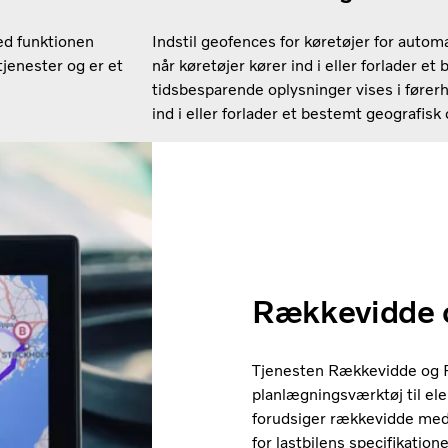
ed funktionen
Indstil geofences for køretøjer for autom
tjenester og er et
når køretøjer kører ind i eller forlader e
tidsbesparende oplysninger vises i førerh
ind i eller forlader et bestemt geografisk
Rækkevidde 
Tjenesten Rækkevidde og Ru
planlægningsværktøj til elek
forudsiger rækkevidde med
for lastbilens specifikatione