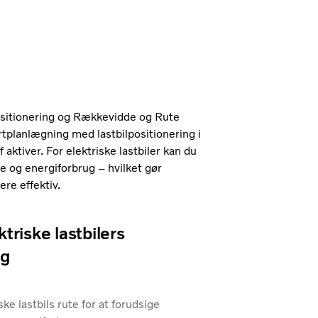
ositionering og Rækkevidde og Rute
rtplanlægning med lastbilpositionering i
f aktiver. For elektriske lastbiler kan du
e og energiforbrug – hvilket gør
re effektiv.
triske lastbilers
ug
ske lastbils rute for at forudsige