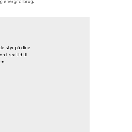
g energiforbrug.
de styr på dine
n i realtid til
en.