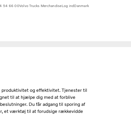
4 54 66 00
Volvo Trucks Merchandise
Log ind
Danmark
roduktivitet og effektivitet. Tjenester til
net til at hjælpe dig med at forblive
beslutninger. Du får adgang til sporing af
iler, et værktøj til at forudsige rækkevidde