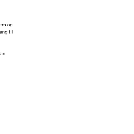
tem og
ang til
din