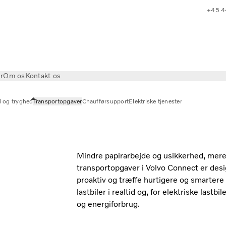
+45 4
r
Om os
Kontakt os
d og tryghed
Transportopgaver
Chaufførsupport
Elektriske tjenester
Mindre papirarbejde og usikkerhed, mere p
transportopgaver i Volvo Connect er desig
proaktiv og træffe hurtigere og smartere 
lastbiler i realtid og, for elektriske lastb
og energiforbrug.