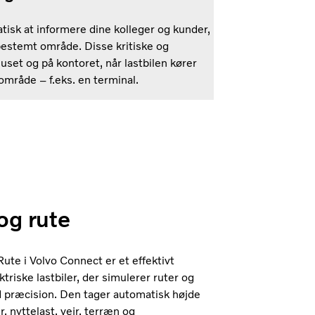
atisk at informere dine kolleger og kunder,
t bestemt område. Disse kritiske og
uset og på kontoret, når lastbilen kører
 område – f.eks. en terminal.
og rute
te i Volvo Connect er et effektivt
triske lastbiler, der simulerer ruter og
 præcision. Den tager automatisk højde
r, nyttelast, vejr, terræn og