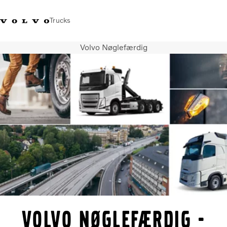
Trucks
Volvo Nøglefærdig
+45 44 54 66 00
Volvo Trucks Merchandise
Log ind
Danmark
Transportløsninger
Lastbiler
Serviceydelser
Forhandlersøgning
Nyheder
Om os
Kontakt os
volvo nøglefærdig -