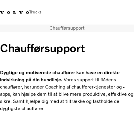
Trucks
Chaufførsupport
+45 44 54 66 00
Volvo Trucks Merchandise
Log ind
Danmark
Chaufførsupport
Transportløsninger
Lastbiler
Serviceydelser
Dygtige og motiverede chauffører kan have en direkte
Forhandlersøgning
indvirkning på din bundlinje.
Vores support til flådens
Nyheder
chauffører, herunder Coaching af chauffører-tjenester og -
Om os
apps, kan hjælpe dem til at blive mere produktive, effektive og
Kontakt os
sikre. Samt hjælpe dig med at tiltrække og fastholde de
dygtigste chauffører.