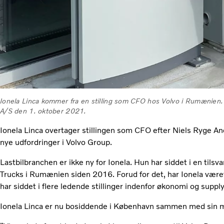
Ionela Linca kommer fra en stilling som CFO hos Volvo i Rumænien.
A/S den 1. oktober 2021.
Ionela Linca overtager stillingen som CFO efter Niels Ryge An
nye udfordringer i Volvo Group.
Lastbilbranchen er ikke ny for Ionela. Hun har siddet i en tils
Trucks i Rumænien siden 2016. Forud for det, har Ionela været
har siddet i flere ledende stillinger indenfor økonomi og suppl
Ionela Linca er nu bosiddende i København sammen med sin 