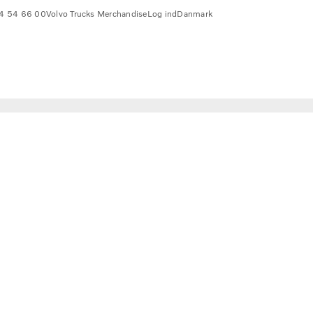
4 54 66 00
Volvo Trucks Merchandise
Log ind
Danmark