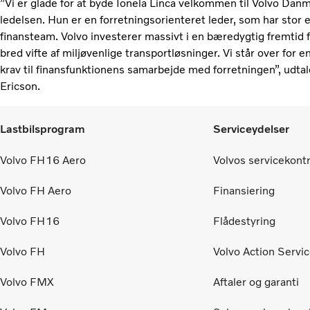
”Vi er glade for at byde Ionela Linca velkommen til Volvo Danm
ledelsen. Hun er en forretningsorienteret leder, som har stor e
finansteam. Volvo investerer massivt i en bæredygtig fremtid f
bred vifte af miljøvenlige transportløsninger. Vi står over for en
krav til finansfunktionens samarbejde med forretningen”, udta
Ericson.
Lastbilsprogram
Serviceydelser
Volvo FH16 Aero
Volvos servicekont
Volvo FH Aero
Finansiering
Volvo FH16
Flådestyring
Volvo FH
Volvo Action Servi
Volvo FMX
Aftaler og garanti