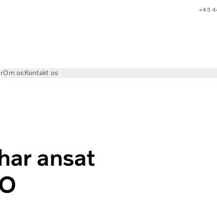
+45 4
r
Om os
Kontakt os
Ionela Linca som CFO
har ansat
FO