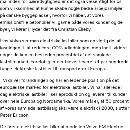
mål inden for bæredygtighed er det også væsentligt for os
som virksomhed at kunne skabe nogle bedre arbejdsmiljøer
på danske byggepladser, hvorfor vi håber, at vores
emissionsfrie betonbiler vil gavne både vores kunder og de
byer, vi kører i, lyder det fra Christian Elleby.
Hos Volvo ser man elektriske lastbiler som en vigtig del af
løsningen til at reducere CO2-udledningen, men indtil videre
udgør de kun en beskeden procentdel af det samlede
lastbilmarked. Foreløbig er der blevet leveret et par hundrede
tunge elektriske lastbiler til transportører i Europa.
- Vi driver forandringen og har en ledende position på det
europæiske marked for elektriske lastbiler. Vi har allerede i
dag elektriske lastbiler i serieproduktion og leverer til kunder
over hele Europa og Nordamerika. Vores mål er, at 50 procent
af vores samlede lastbilsalg skal være elektrisk i 2030, slutter
Peter Ericson.
De første elektriske lastbiler af modellen Volvo FM Electric