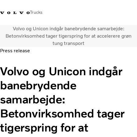
Trucks
Volvo og Unicon indgår banebrydende samarbejde:
+45 44 54 66 00
Volvo Trucks Merchandise
Log ind
Danmark
Betonvirksomhed tager tigerspring for at accelerere grøn
tung transport
Press release
Transportløsninger
Lastbiler
Volvo og Unicon indgår
Serviceydelser
Forhandlersøgning
banebrydende
Nyheder
Om os
samarbejde:
Kontakt os
Betonvirksomhed tager
tigerspring for at