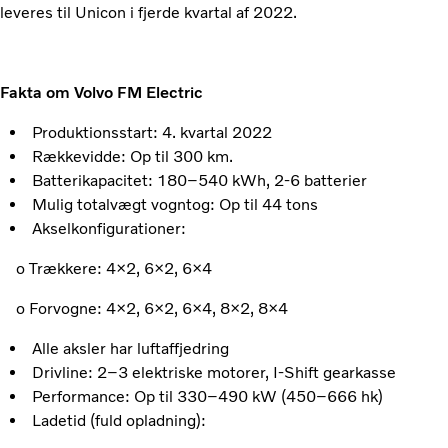
leveres til Unicon i fjerde kvartal af 2022.
Fakta om Volvo FM Electric
Produktionsstart: 4. kvartal 2022
Rækkevidde: Op til 300 km.
Batterikapacitet: 180–540 kWh, 2-6 batterier
Mulig totalvægt vogntog: Op til 44 tons
Akselkonfigurationer:
o Trækkere: 4×2, 6×2, 6×4
o Forvogne: 4×2, 6×2, 6×4, 8×2, 8×4
Alle aksler har luftaffjedring
Drivline: 2–3 elektriske motorer, I-Shift gearkasse
Performance: Op til 330–490 kW (450–666 hk)
Ladetid (fuld opladning):