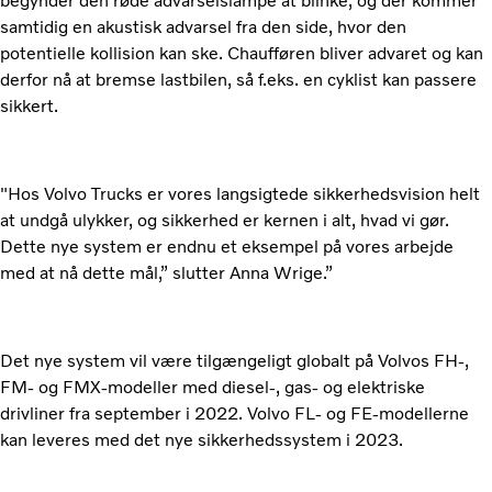
begynder den røde advarselslampe at blinke, og der kommer
samtidig en akustisk advarsel fra den side, hvor den
potentielle kollision kan ske. Chaufføren bliver advaret og kan
derfor nå at bremse lastbilen, så f.eks. en cyklist kan passere
sikkert.
"Hos Volvo Trucks er vores langsigtede sikkerhedsvision helt
at undgå ulykker, og sikkerhed er kernen i alt, hvad vi gør.
Dette nye system er endnu et eksempel på vores arbejde
med at nå dette mål,” slutter Anna Wrige.”
Det nye system vil være tilgængeligt globalt på Volvos FH-,
FM- og FMX-modeller med diesel-, gas- og elektriske
drivliner fra september i 2022. Volvo FL- og FE-modellerne
kan leveres med det nye sikkerhedssystem i 2023.