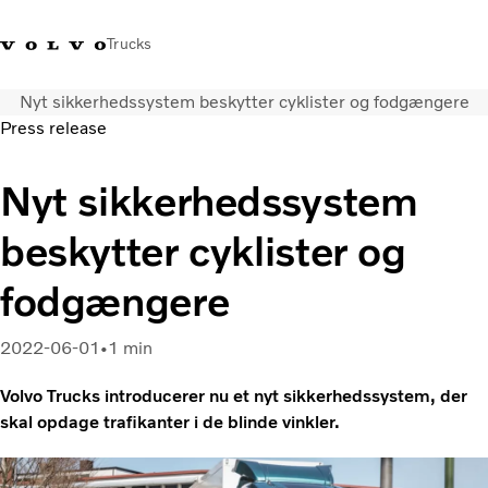
Trucks
Nyt sikkerhedssystem beskytter cyklister og fodgængere
+45 44 54 66 00
Volvo Trucks Merchandise
Log ind
Danmark
Press release
Transportløsninger
Nyt sikkerhedssystem
Lastbiler
beskytter cyklister og
Serviceydelser
Forhandlersøgning
fodgængere
Nyheder
Om os
2022-06-01
1 min
Kontakt os
Volvo Trucks introducerer nu et nyt sikkerhedssystem, der
skal opdage trafikanter i de blinde vinkler.