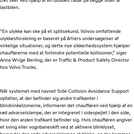
Det sker ved hjælp af en dobbelt radar på begge sider af
lastbilen.
"En ulykke kan ske på et splitsekund. Volvos omfattende
ulykkesforskning er baseret på årtiers undersøgelser af
virkelige situationer, og dette nye sikkerhedssystem hjælper
chaufførerne med at forhindre potentielle kollisioner,” siger
Anna Wrige Berling, der er Traffic & Product Safety Director
hos Volvo Trucks.
Når systemet med navnet Side Collision Avoidance Support
opfatter, at der befinder sig andre trafikanter i
blindvinkelzonerne, informerer det chaufføren ved hjælp af en
rød advarselslampe, der er integreret i sidespejlet i den side,
hvor den anden trafikant befinder sig. Hvis chaufføren angiver
et sving eller vognbaneskift ved at aktivere blinklyset,