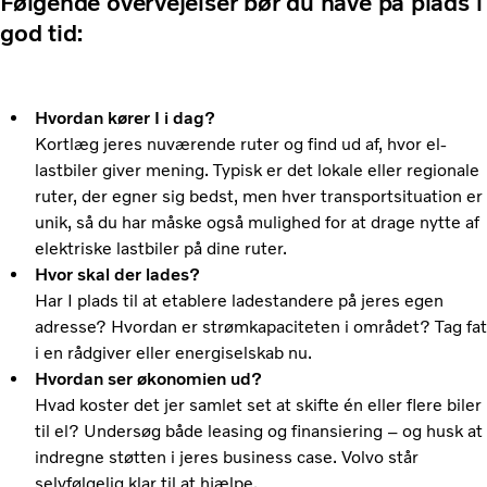
Følgende overvejelser bør du have på plads i
god tid:
Hvordan kører I i dag?
Kortlæg jeres nuværende ruter og find ud af, hvor el-
lastbiler giver mening. Typisk er det lokale eller regionale
ruter, der egner sig bedst, men hver transportsituation er
unik, så du har måske også mulighed for at drage nytte af
elektriske lastbiler på dine ruter.
Hvor skal der lades?
Har I plads til at etablere ladestandere på jeres egen
adresse? Hvordan er strømkapaciteten i området? Tag fat
i en rådgiver eller energiselskab nu.
Hvordan ser økonomien ud?
Hvad koster det jer samlet set at skifte én eller flere biler
til el? Undersøg både leasing og finansiering – og husk at
indregne støtten i jeres business case. Volvo står
selvfølgelig klar til at hjælpe.