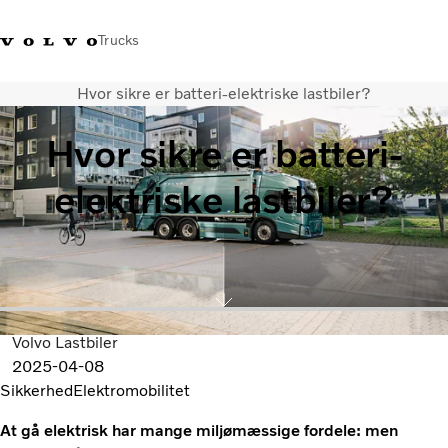
Trucks
Hvor sikre er batteri-elektriske lastbiler?
+45 44 54 66 00
Volvo Trucks Merchandise
Log ind
Danmark
Hvor sikre er batteri-
Transportløsninger
elektriske lastbiler?
Lastbiler
Serviceydelser
Forhandlersøgning
Nyheder
Om os
Kontakt os
Volvo Lastbiler
2025-04-08
Sikkerhed
Elektromobilitet
At gå elektrisk har mange miljømæssige fordele: men