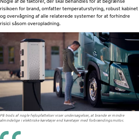
Nogle af de faktorer, der skal behandles for at begrænse
risikoen for brand, omfatter temperaturstyring, robust kabinet
og overvågning af alle relaterede systemer for at forhindre
risici såsom overopladning.
På trods af nogle fejlopfattelser viser undersøgelser, at brande er mindre
almindelige i elektriske køretøjer end køretøjer med forbrændingsmotor.