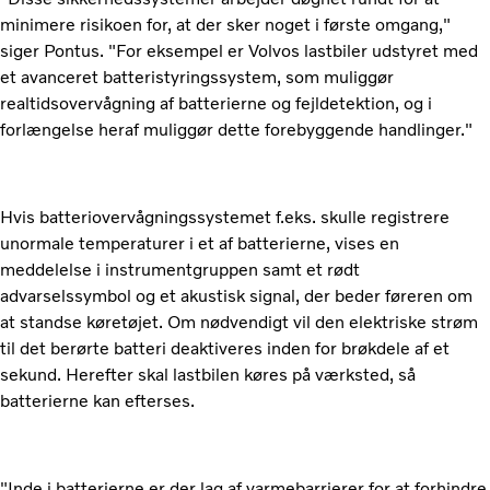
minimere risikoen for, at der sker noget i første omgang,"
siger Pontus. "For eksempel er Volvos lastbiler udstyret med
et avanceret batteristyringssystem, som muliggør
realtidsovervågning af batterierne og fejldetektion, og i
forlængelse heraf muliggør dette forebyggende handlinger."
Hvis batteriovervågningssystemet f.eks. skulle registrere
unormale temperaturer i et af batterierne, vises en
meddelelse i instrumentgruppen samt et rødt
advarselssymbol og et akustisk signal, der beder føreren om
at standse køretøjet. Om nødvendigt vil den elektriske strøm
til det berørte batteri deaktiveres inden for brøkdele af et
sekund. Herefter skal lastbilen køres på værksted, så
batterierne kan efterses.
"Inde i batterierne er der lag af varmebarrierer for at forhindre