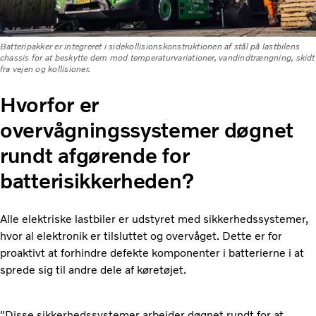
Batteripakker er integreret i sidekollisionskonstruktionen af ​​stål på lastbilens
chassis for at beskytte dem mod temperaturvariationer, vandindtrængning, skidt
fra vejen og kollisioner.
Hvorfor er
overvågningssystemer døgnet
rundt afgørende for
batterisikkerheden?
Alle elektriske lastbiler er udstyret med
sikkerhedssystemer,
hvor al elektronik er tilsluttet og overvåget. Dette er for
proaktivt at forhindre defekte komponenter i batterierne i at
sprede sig til andre dele af køretøjet.
"Disse sikkerhedssystemer arbejder døgnet rundt for at