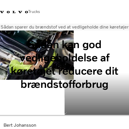
Trucks
Sådan sparer du brændstof ved at vedligeholde dine køretøjer
+45 44 54 66 00
Volvo Trucks Merchandise
Log ind
Danmark
Sådan kan god
Transportløsninger
vedligeholdelse af
Lastbiler
Serviceydelser
køretøjet reducere dit
Forhandlersøgning
Nyheder
brændstofforbrug
Om os
Kontakt os
Bert Johansson