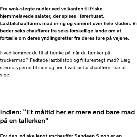
Fra wok-stegte nudler ved vejkanten til friske
hjemmelavede salater, der spises i førerhuset.
Lastbilchaufførers mad er rig og varieret over hele kloden. Vi
beder seks chauffører fra seks forskellige lande om at
fortælle om deres yndlingsretter fra deres ture på vejene.
Hvad kommer du til at tænke på, når du tænker på
truckermad? Fedtede lastbilstop og friturestegt mad? Læg
stereotyperne til side og hør, hvad lastbilchauffører har at
sige.
Indien: "Et måltid her er mere end bare mad
på en tallerken"
For den indiske langturschauffør Sandeep Singh er en