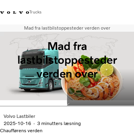
Trucks
Mad fra lastbilstoppesteder verden over
+45 44 54 66 00
Volvo Trucks Merchandise
Log ind
Danmark
Mad fra
Transportløsninger
lastbilstoppesteder
Lastbiler
Serviceydelser
verden over
Forhandlersøgning
Nyheder
Om os
Kontakt os
Volvo Lastbiler
2025-10-16
3 minutters læsning
Chaufførens verden