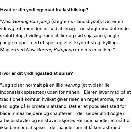
Hvad er din yndlingsmad fra lastbilstop?
"
Nasi Goreng Kampung
(stegte ris i landsbystil). Det er en
ydmyg ret, men den er fuld af smag – ris stegt med duftende
skalotteløg, hvidløg, røde chilier og sød sojasauce, nogle
gange toppet med et spejlæg eller krydret stegt kylling.
Magien ved
Nasi Goreng Kampung
er dens enkelhed."
Hvor er dit yndlingssted at spise?
"Jeg spiser normalt på en lille
warung
(et typisk lille
indonesisk spisested) uden for minen." Ejeren laver mad på et
traditionelt komfur, hvilket giver risen en røget aroma, man
kan lugte på kilometers afstand. Det er et populært sted for
både minearbejdere og chauffører – der sidder altid nogle i
arbejdsstøvler og en støvet skjorte. Herude handler et måltid
ikke bare om at spise – det handler om at få kontakt med