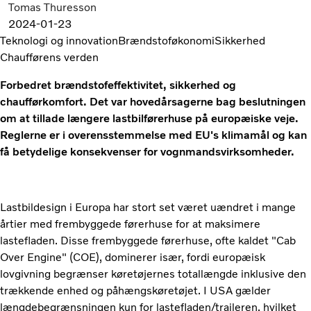
Tomas Thuresson
2024-01-23
Teknologi og innovation
Brændstoføkonomi
Sikkerhed
Chaufførens verden
Forbedret brændstofeffektivitet, sikkerhed og
chaufførkomfort. Det var hovedårsagerne bag beslutningen
om at tillade længere lastbilførerhuse på europæiske veje.
Reglerne er i overensstemmelse med EU's klimamål og kan
få betydelige konsekvenser for vognmandsvirksomheder.
Lastbildesign i Europa har stort set været uændret i mange
årtier med frembyggede førerhuse for at maksimere
lastefladen. Disse frembyggede førerhuse, ofte kaldet "Cab
Over Engine" (COE), dominerer især, fordi europæisk
lovgivning begrænser køretøjernes totallængde inklusive den
trækkende enhed og påhængskøretøjet. I USA gælder
længdebegrænsningen kun for lastefladen/traileren, hvilket