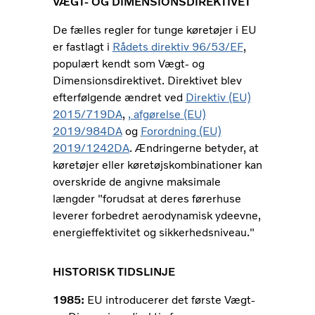
VÆGT- OG DIMENSIONSDIREKTIVET
De fælles regler for tunge køretøjer i EU
er fastlagt i
Rådets direktiv 96/53/EF
,
populært kendt som Vægt- og
Dimensionsdirektivet. Direktivet blev
efterfølgende ændret ved
Direktiv (EU)
2015/719
DA
,
, afgørelse (EU)
2019/984
DA
og
Forordning (EU)
2019/1242
DA
. Ændringerne betyder, at
køretøjer eller køretøjskombinationer kan
overskride de angivne maksimale
længder "forudsat at deres førerhuse
leverer forbedret aerodynamisk ydeevne,
energieffektivitet og sikkerhedsniveau."
HISTORISK TIDSLINJE
1985:
EU introducerer det første Vægt-