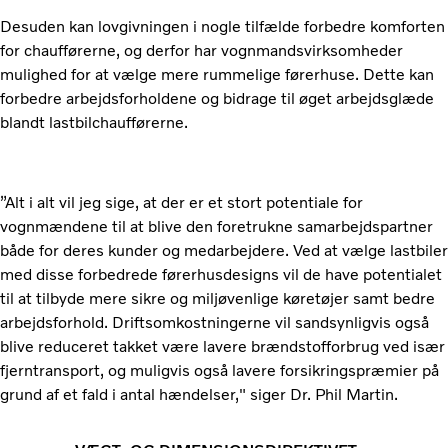
Desuden kan lovgivningen i nogle tilfælde forbedre komforten
for chaufførerne, og derfor har vognmandsvirksomheder
mulighed for at vælge mere rummelige førerhuse. Dette kan
forbedre arbejdsforholdene og bidrage til øget arbejdsglæde
blandt lastbilchaufførerne.
”Alt i alt vil jeg sige, at der er et stort potentiale for
vognmændene til at blive den foretrukne samarbejdspartner
både for deres kunder og medarbejdere. Ved at vælge lastbiler
med disse forbedrede førerhusdesigns vil de have potentialet
til at tilbyde mere sikre og miljøvenlige køretøjer samt bedre
arbejdsforhold. Driftsomkostningerne vil sandsynligvis også
blive reduceret takket være lavere brændstofforbrug ved især
fjerntransport, og muligvis også lavere forsikringspræmier på
grund af et fald i antal hændelser," siger Dr. Phil Martin.