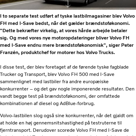
I to separate test udført af tyske lastbilmagasiner blev Volvo
FH med I-Save bedst, når det gælder brændstoføkonomi.
"Dette bekræfter virkelig, at vores hårde arbejde betaler
sig. Og med vores nye motoropdateringer bliver Volvo FH
med I-Save endnu mere brændstoføkonomisk", siger Peter
Franzén, produktchef for motorer hos Volvo Trucks.
I disse test, der blev foretaget af de førende tyske fagblade
Trucker og Transport, blev Volvo FH 500 med I-Save
sammenlignet med lastbiler fra andre europæiske
konkurrenter – og det gav nogle imponerende resultater. Den
vandt begge test på brændstoføkonomi, der omfattede
kombinationen af diesel og AdBlue-forbrug.
Volvo-lastbilen slog også sine konkurrenter, når det gjaldt om
at holde en høj gennemsnitshastighed på testruterne til
fjerntransport. Derudover scorede Volvo FH med I-Save de