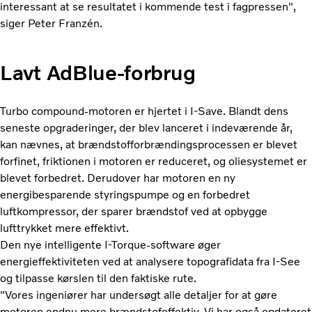
interessant at se resultatet i kommende test i fagpressen",
siger Peter Franzén.
Lavt AdBlue-forbrug
Turbo compound-motoren er hjertet i I-Save. Blandt dens
seneste opgraderinger, der blev lanceret i indeværende år,
kan nævnes, at brændstofforbrændingsprocessen er blevet
forfinet, friktionen i motoren er reduceret, og oliesystemet er
blevet forbedret. Derudover har motoren en ny
energibesparende styringspumpe og en forbedret
luftkompressor, der sparer brændstof ved at opbygge
lufttrykket mere effektivt.
Den nye intelligente I-Torque-software øger
energieffektiviteten ved at analysere topografidata fra I-See
og tilpasse kørslen til den faktiske rute.
"Vores ingeniører har undersøgt alle detaljer for at gøre
motoren endnu mere brændstofeffektiv. Vi har også opdateret