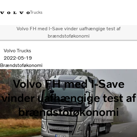
Trucks
Volvo FH med I-Save vinder uafhængige test af
+45 44 54 66 00
Volvo Trucks Merchandise
Log ind
Danmark
brændstoføkonomi
Volvo Trucks
Transportløsninger
2022-05-19
Lastbiler
Brændstoføkonomi
Serviceydelser
Forhandlersøgning
Volvo FH med I-Save
Nyheder
Om os
vinder uafhængige test af
Kontakt os
brændstoføkonomi