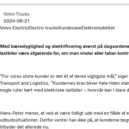
Volvo Trucks
2024-08-21
Volvo Electric
Electric trucks
Kundecase
Elektromobilitet
Med bæredygtighed og elektrificering øverst på dagsorden
lastbiler være afgørende for, om man vinder eller taber kont
”For vores store kunder er det ét af deres vigtigste mål,” sige
Transport and Logistics. ”Kundernes krav bliver hele tiden størr
nogle ruter kørt med elektriske lastbiler – hvornår kan I klare 
Hans-Peter mener, at ved at være tidligt ude med en flåde af el
udbudssituationer. Derfor venter han ikke på, at kunderne begyn
tilbyder det allerede nu.