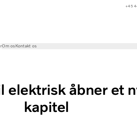
+45 4
r
Om os
Kontakt os
apitel - Dreier Transport and Logistics
il elektrisk åbner et n
kapitel