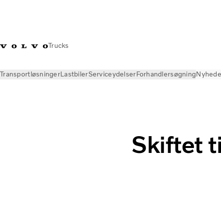
Trucks
Transportløsninger
Lastbiler
Serviceydelser
Forhandlersøgning
Nyhede
Nyheder
Online magasin
Skiftet til elektrisk åbner et nyt k
Skiftet t