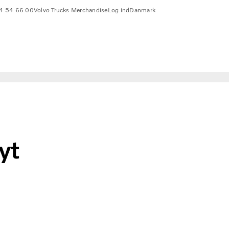
4 54 66 00
Volvo Trucks Merchandise
Log ind
Danmark
yt