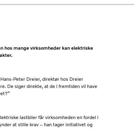
en hos mange virksomheder kan elektriske
rakter.
r Hans-Peter Dreier, direktør hos Dreier
e. De siger direkte, at de i fremtiden vil have
det?”
ektriske lastbiler får virksomheden en fordel i
der at stille krav – han tager initiativet og