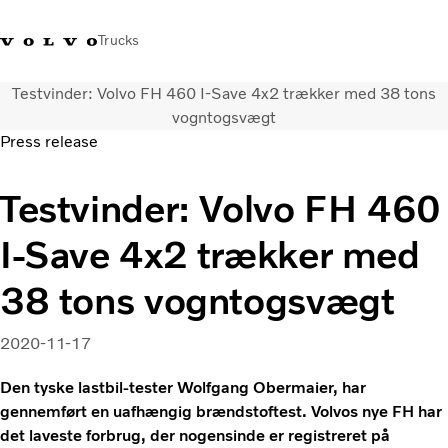
Trucks
Testvinder: Volvo FH 460 I-Save 4x2 trækker med 38 tons
+45 44 54 66 00
Volvo Trucks Merchandise
Log ind
Danmark
vogntogsvægt
Press release
Transportløsninger
Testvinder: Volvo FH 460
Lastbiler
Serviceydelser
I-Save 4x2 trækker med
Forhandlersøgning
Nyheder
38 tons vogntogsvægt
Om os
Kontakt os
2020-11-17
Den tyske lastbil-tester Wolfgang Obermaier, har
gennemført en uafhængig brændstoftest. Volvos nye FH har
det laveste forbrug, der nogensinde er registreret på