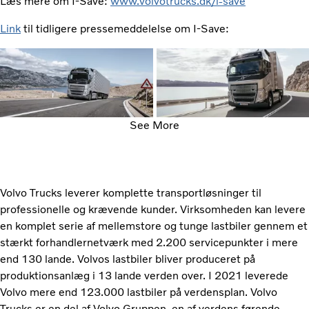
Læs mere om I-Save:
www.volvotrucks.dk/i-save
Link
til tidligere pressemeddelelse om I-Save:
See More
Volvo Trucks leverer komplette transportløsninger til
professionelle og krævende kunder. Virksomheden kan levere
en komplet serie af mellemstore og tunge lastbiler gennem et
stærkt forhandlernetværk med 2.200 servicepunkter i mere
end 130 lande. Volvos lastbiler bliver produceret på
produktionsanlæg i 13 lande verden over. I 2021 leverede
Volvo mere end 123.000 lastbiler på verdensplan. Volvo
Trucks er en del af Volvo Gruppen, en af verdens førende