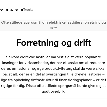
Trucks
Ofte stillede spørgsmål om elektriske lastbilers forretning og
+45 44 54 66 00
Volvo Trucks Merchandise
Log ind
Danmark
drift
Forretning og drift
Transportløsninger
Lastbiler
Serviceydelser
Selvom eldrevne lastbiler har vist sig at være populære
Forhandlersøgning
løsninger for virksomheder, der har et ønske om at reducere
Nyheder
deres emissioner og øge produktiviteten, skal du være sikker
Om os
på, at alt, der er en del af overgangen til eldrevne lastbiler –
Kontakt os
lige fra opladningsinfrastruktur til finansieringsplaner – er det
rigtige for dig. Disse ofte stillede spørgsmål burde give dig et
godt overblik.