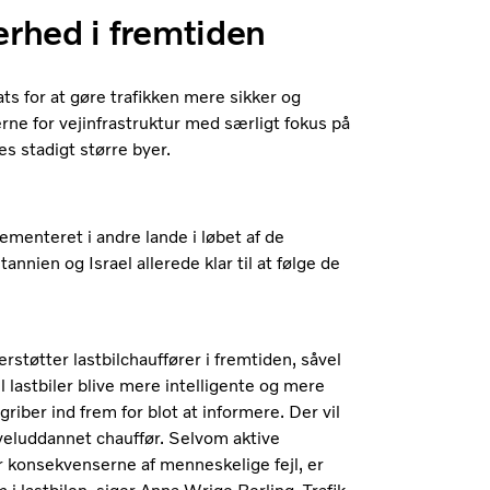
erhed i fremtiden
ts for at gøre trafikken mere sikker og
erne for vejinfrastruktur med særligt fokus på
s stadigt større byer.
menteret i andre lande i løbet af de
nien og Israel allerede klar til at følge de
rstøtter lastbilchauffører i fremtiden, såvel
l lastbiler blive mere intelligente og mere
griber ind frem for blot at informere. Der vil
veluddannet chauffør. Selvom aktive
 konsekvenserne af menneskelige fejl, er