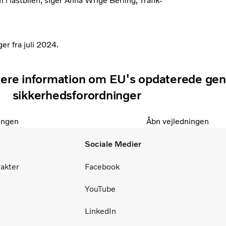
i lastbilen, siger Anna Wrige Berling, Trafik-
er fra juli 2024.
mere information om EU's opdaterede gen
sikkerhedsforordninger
ingen
Åbn vejledningen
Sociale Medier
rakter
Facebook
YouTube
LinkedIn