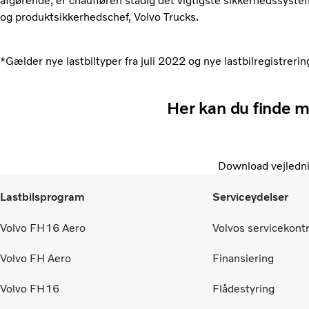
afgørende, er chaufføren stadig det vigtigste sikkerhedssystem 
og produktsikkerhedschef, Volvo Trucks.
*Gælder nye lastbiltyper fra juli 2022 og nye lastbilregistrering
Her kan du finde 
Download vejledn
Lastbilsprogram
Serviceydelser
Volvo FH16 Aero
Volvos servicekont
Volvo FH Aero
Finansiering
Volvo FH16
Flådestyring