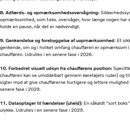
8. Adfærds- og opmærksomhedsovervågning:
Sikkerhedssyst
opmærksomhed, som f.eks. overvåger, hvor længe nogen har sid
holde en pause, når det er nødvendigt.
9. Genkendelse og forebyggelse af uopmærksomhed
: Et si
genkende, om og i hvilket omfang chaufføren er opmærksom i 
chaufføren. Udrulles i en senere fase i 2026.
10. Forbedret visuelt udsyn fra chaufførens position:
Specifik
chaufføren kan se umiddelbart gennem køretøjets ruder) og til 
sigter mod at give chaufførerne hurtigere og lettere mulighed 
senere fase i 2029.
11. Dataoptager til hændelser (uheld):
En såkaldt "sort boks",
ulykke. Udrulles i en senere fase i 2029.