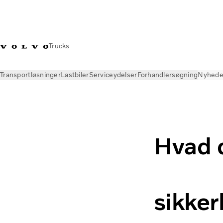
Trucks
Transportløsninger
Lastbiler
Serviceydelser
Forhandlersøgning
Nyhede
Nyheder
Insight
EU's opdaterede generelle sikkerhedsforo
Hvad 
sikker