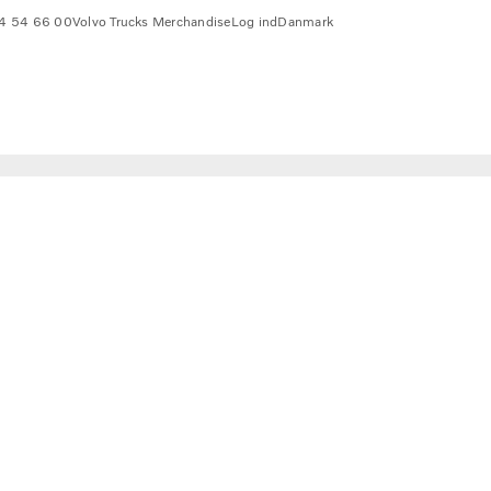
4 54 66 00
Volvo Trucks Merchandise
Log ind
Danmark