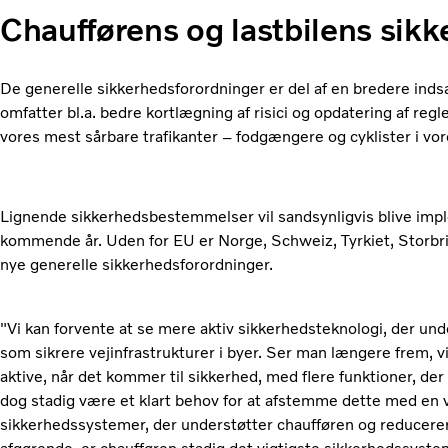
Chaufførens og lastbilens sikk
De generelle sikkerhedsforordninger er del af en bredere indsa
omfatter bl.a. bedre kortlægning af risici og opdatering af regl
vores mest sårbare trafikanter – fodgængere og cyklister i vore
Lignende sikkerhedsbestemmelser vil sandsynligvis blive imple
kommende år. Uden for EU er Norge, Schweiz, Tyrkiet, Storbritan
nye generelle sikkerhedsforordninger.
"Vi kan forvente at se mere aktiv sikkerhedsteknologi, der unde
som sikrere vejinfrastrukturer i byer. Ser man længere frem, vi
aktive, når det kommer til sikkerhed, med flere funktioner, der 
dog stadig være et klart behov for at afstemme dette med en 
sikkerhedssystemer, der understøtter chaufføren og reducerer