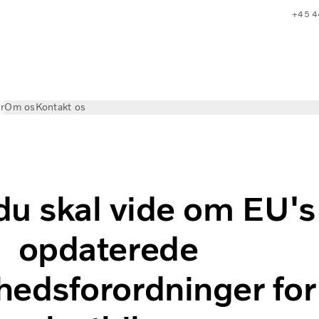
+45 4
r
Om os
Kontakt os
rdninger
du skal vide om EU's
opdaterede
hedsforordninger for