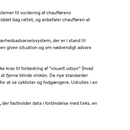
emer til vurdering af chaufførens
det bag rattet, og anbefaler chaufføren at
kkerhedsadvarselssystem, der er i stand til
en given situation og om nødvendigt advare
ke krav til forbedring af "visuelt udsyn" (hvad
at fjerne blinde vinkler. De nye standarder
for at se cyklister og fodgængere. Udrulles i en
 der fastholder data i forbindelse med f.eks. en