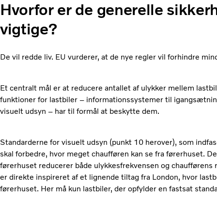
Hvorfor er de generelle sikke
vigtige?
De vil redde liv. EU vurderer, at de nye regler vil forhindre m
Et centralt mål er at reducere antallet af ulykker mellem lastbi
funktioner for lastbiler – informationssystemer til igangsætnin
visuelt udsyn – har til formål at beskytte dem.
Standarderne for visuelt udsyn (punkt 10 herover), som indfase
skal forbedre, hvor meget chaufføren kan se fra førerhuset. Det 
førerhuset reducerer både ulykkesfrekvensen og chaufførens r
er direkte inspireret af et lignende tiltag fra London, hvor lastb
førerhuset. Her må kun lastbiler, der opfylder en fastsat standa