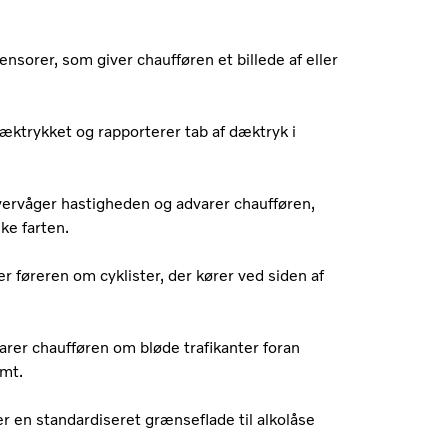
sensorer, som giver chaufføren et billede af eller
æktrykket og rapporterer tab af dæktryk i
overvåger hastigheden og advarer chaufføren,
nke farten.
r føreren om cyklister, der kører ved siden af
arer chaufføren om bløde trafikanter foran
omt.
 en standardiseret grænseflade til alkolåse