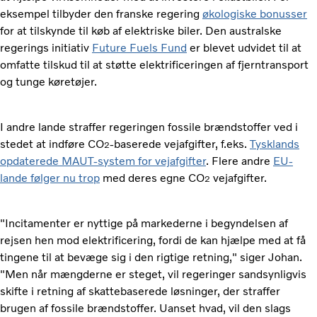
eksempel tilbyder den franske regering
økologiske bonusser
for at tilskynde til køb af elektriske biler. Den australske
regerings initiativ
Future Fuels Fund
er blevet udvidet til at
omfatte tilskud til at støtte elektrificeringen af fjerntransport
og tunge køretøjer.
I andre lande straffer regeringen fossile brændstoffer ved i
stedet at indføre CO
-baserede vejafgifter, f.eks.
Tysklands
2
opdaterede MAUT-system for vejafgifter
. Flere andre
EU-
lande følger nu trop
med deres egne CO
vejafgifter.
2
"Incitamenter er nyttige på markederne i begyndelsen af
rejsen hen mod elektrificering, fordi de kan hjælpe med at få
tingene til at bevæge sig i den rigtige retning," siger Johan.
"Men når mængderne er steget, vil regeringer sandsynligvis
skifte i retning af skattebaserede løsninger, der straffer
brugen af ​​fossile brændstoffer. Uanset hvad, vil den slags