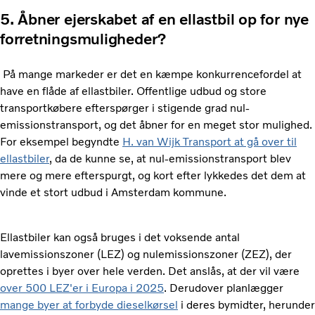
5. Åbner ejerskabet af en ellastbil op for nye
forretningsmuligheder?
På mange markeder er det en kæmpe konkurrencefordel at
have en flåde af ellastbiler. Offentlige udbud og store
transportkøbere efterspørger i stigende grad nul-
emissionstransport, og det åbner for en meget stor mulighed.
For eksempel begyndte
H. van Wijk Transport at gå over til
ellastbiler
, da de kunne se, at nul-emissionstransport blev
mere og mere efterspurgt, og kort efter lykkedes det dem at
vinde et stort udbud i Amsterdam kommune.
Ellastbiler kan også bruges i det voksende antal
lavemissionszoner (LEZ) og nulemissionszoner (ZEZ), der
oprettes i byer over hele verden. Det anslås, at der vil være
over 500 LEZ'er i Europa i 2025
. Derudover planlægger
mange byer at forbyde dieselkørsel
i deres bymidter, herunder