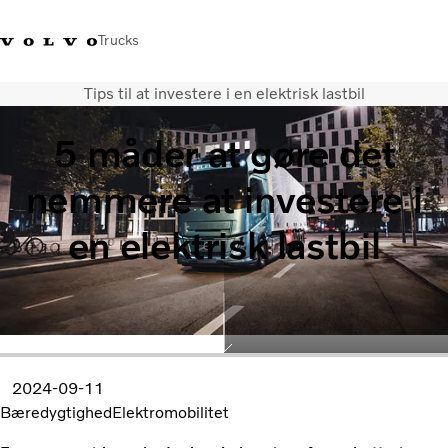
Trucks
Tips til at investere i en elektrisk lastbil
+45 44 54 66 00
Volvo Trucks Merchandise
Log ind
Danmark
5 måder at gøre det
Transportløsninger
nemmere at investere i
Lastbiler
Serviceydelser
en elektrisk lastbil
Forhandlersøgning
Nyheder
Om os
Kontakt os
2024-09-11
Bæredygtighed
Elektromobilitet