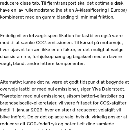
reducere disse tab. Til fjerntransport skal det optimale dæk
have en lav rullemodstand (helst en A-klassificering i Europa)
kombineret med en gummiblanding til minimal friktion.
Endelig vil en letvægtsspecifikation for lastbilen også være
med til at sænke CO2-emissionen. Til kørsel på motorveje,
hvor ujævnt terræn ikke er en faktor, er det muligt at vælge
chassisramme, forhjulsophæng og bagaksel med en lavere
vægt, blandt andre lettere komponenter.
Alternativt kunne det nu være et godt tidspunkt at begynde at
overveje lastbiler med nul emissioner, siger Ylva Dalerstedt.
"Køretøjer med nul emissioner, såsom batteri-ellastbiler og
brændselscelle-elkøretøjer, vil være fritaget for CO2-afgifter
indtil 1. januar 2026, hvor en stærkt reduceret vejafgift vil
blive indført. De er det oplagte valg, hvis du virkelig ønsker at
reducere dit CO2-fodaftryk og potentielt dine samlede