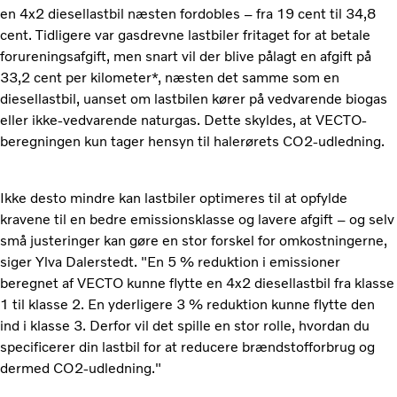
en 4x2 diesellastbil næsten fordobles – fra 19 cent til 34,8
cent. Tidligere var gasdrevne lastbiler fritaget for at betale
forureningsafgift, men snart vil der blive pålagt en afgift på
33,2 cent per kilometer*, næsten det samme som en
diesellastbil, uanset om lastbilen kører på vedvarende biogas
eller ikke-vedvarende naturgas. Dette skyldes, at VECTO-
beregningen kun tager hensyn til halerørets CO2-udledning.
Ikke desto mindre kan lastbiler optimeres til at opfylde
kravene til en bedre emissionsklasse og lavere afgift – og selv
små justeringer kan gøre en stor forskel for omkostningerne,
siger Ylva Dalerstedt. "En 5 % reduktion i emissioner
beregnet af VECTO kunne flytte en 4x2 diesellastbil fra klasse
1 til klasse 2. En yderligere 3 % reduktion kunne flytte den
ind i klasse 3. Derfor vil det spille en stor rolle, hvordan du
specificerer din lastbil for at reducere brændstofforbrug og
dermed CO2-udledning."