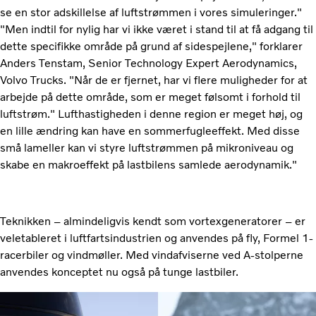
se en stor adskillelse af luftstrømmen i vores simuleringer."
"Men indtil for nylig har vi ikke været i stand til at få adgang til
dette specifikke område på grund af sidespejlene," forklarer
Anders Tenstam, Senior Technology Expert Aerodynamics,
Volvo Trucks. "Når de er fjernet, har vi flere muligheder for at
arbejde på dette område, som er meget følsomt i forhold til
luftstrøm." Lufthastigheden i denne region er meget høj, og
en lille ændring kan have en sommerfugleeffekt. Med disse
små lameller kan vi styre luftstrømmen på mikroniveau og
skabe en makroeffekt på lastbilens samlede aerodynamik."
Teknikken – almindeligvis kendt som vortexgeneratorer – er
veletableret i luftfartsindustrien og anvendes på fly, Formel 1-
racerbiler og vindmøller. Med vindafviserne ved A-stolperne
anvendes konceptet nu også på tunge lastbiler.