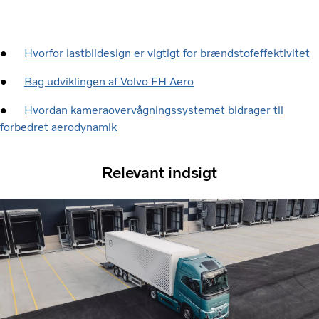
●
Hvorfor lastbildesign er vigtigt for brændstofeffektivitet
●
Bag udviklingen af Volvo FH Aero
●
Hvordan kameraovervågningssystemet bidrager til
forbedret aerodynamik
Relevant indsigt