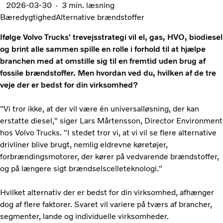
2026-03-30
3 min. læsning
Bæredygtighed
Alternative brændstoffer
Ifølge Volvo Trucks' trevejsstrategi vil el, gas, HVO, biodiesel
og brint alle sammen spille en rolle i forhold til at hjælpe
branchen med at omstille sig til en fremtid uden brug af
fossile brændstoffer. Men hvordan ved du, hvilken af ​​de tre
veje der er bedst for din virksomhed?
"Vi tror ikke, at der vil være én universalløsning, der kan
erstatte diesel," siger Lars Mårtensson, Director Environment
hos Volvo Trucks. "I stedet tror vi, at vi vil se flere alternative
drivliner blive brugt, nemlig eldrevne køretøjer,
forbrændingsmotorer, der kører på vedvarende brændstoffer,
og på længere sigt brændselscelleteknologi."
Hvilket alternativ der er bedst for din virksomhed, afhænger
dog af flere faktorer. Svaret vil variere på tværs af brancher,
segmenter, lande og individuelle virksomheder.