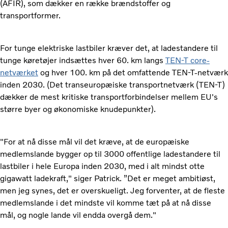
(AFIR), som dækker en række brændstoffer og
transportformer.
For tunge elektriske lastbiler kræver det, at ladestandere til
tunge køretøjer indsættes hver 60. km langs
TEN-T core-
netværket
og hver 100. km på det omfattende TEN-T-netværk
inden 2030. (Det transeuropæiske transportnetværk (TEN-T)
dækker de mest kritiske transportforbindelser mellem EU's
større byer og økonomiske knudepunkter).
"For at nå disse mål vil det kræve, at de europæiske
medlemslande bygger op til 3000 offentlige ladestandere til
lastbiler i hele Europa inden 2030, med i alt mindst otte
gigawatt ladekraft," siger Patrick. ”Det er meget ambitiøst,
men jeg synes, det er overskueligt. Jeg forventer, at de fleste
medlemslande i det mindste vil komme tæt på at nå disse
mål, og nogle lande vil endda overgå dem."