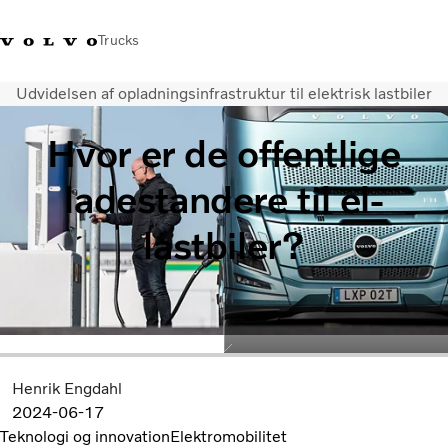
Trucks
Udvidelsen af ​​opladningsinfrastruktur til elektrisk lastbiler
+45 44 54 66 00
Volvo Trucks Merchandise
Log ind
Danmark
Hvor er de offentlige
Transportløsninger
ladestandere til el-
Lastbiler
Serviceydelser
lastbiler?
Forhandlersøgning
Nyheder
Om os
Kontakt os
Henrik Engdahl
2024-06-17
Teknologi og innovation
Elektromobilitet