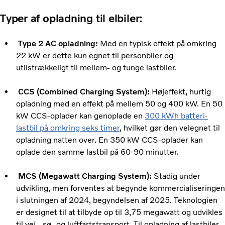
Typer af opladning til elbiler:
Type 2 AC opladning:
Med en typisk effekt på omkring
22 kW er dette kun egnet til personbiler og
utilstrækkeligt til mellem- og tunge lastbiler.
CCS (Combined Charging System):
Højeffekt, hurtig
opladning med en effekt på mellem 50 og 400 kW. En 50
kW CCS-oplader kan genoplade en
300 kWh batteri-
lastbil på omkring seks timer
, hvilket gør den velegnet til
opladning natten over. En 350 kW CCS-oplader kan
oplade den samme lastbil på 60-90 minutter.
MCS (Megawatt Charging System):
Stadig under
udvikling, men forventes at begynde kommercialiseringen
i slutningen af ​​2024, begyndelsen af ​​2025. Teknologien
er designet til at tilbyde op til 3,75 megawatt og udvikles
til vej-, sø- og luftfartstransport. Til opladning af lastbiler