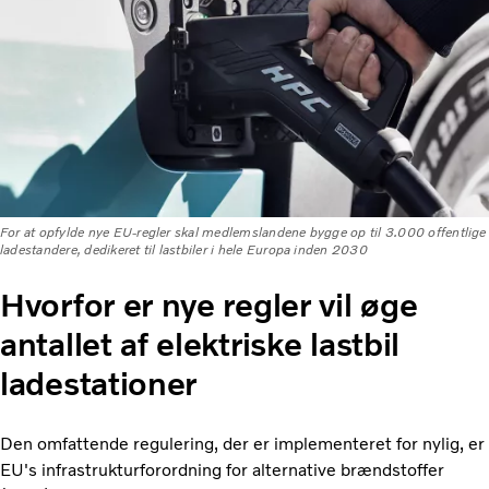
For at opfylde nye EU-regler skal medlemslandene bygge op til 3.000 offentlige
ladestandere, dedikeret til lastbiler i hele Europa inden 2030
Hvorfor er nye regler vil øge
antallet af elektriske lastbil
ladestationer
Den omfattende regulering, der er implementeret for nylig, er
EU's infrastrukturforordning for alternative brændstoffer