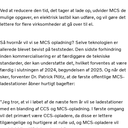
Ved at reducere den tid, det tager at lade op, udvider MCS de
mulige opgaver, en elektrisk lastbil kan udføre, og vil gøre det
lettere for flere virksomheder at gå over til el.
Så hvornår vil vi se MCS opladning? Selve teknologien er
allerede blevet bevist på teststeder. Den sidste forhindring
inden kommercialisering er at færdiggøre de tekniske
standarder, der kan understøtte det, hvilket forventes at være
færdig i slutningen af ​​2024, begyndelsen af ​​2025. Og når det
sker, forventer Dr. Patrick Plötz, at de første offentlige MCS-
ladestationer åbner hurtigt bagefter:
"Jeg tror, ​​at vi i løbet af de næste fem år vil se ladestationer
med en blanding af CCS og MCS-opladning. I første omgang
vil det primært være CCS-opladere, da disse er lettere
tilgængelige og hurtigere at rulle ud, og MCS-opladere vil